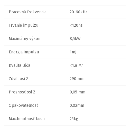
Pracovná frekvencia
20-60kHz
Trvanie impulzu
˂120ns
Maximálny výkon
8,5kW
Energia impulzu
1mJ
Kvalita lúča
˂1,8 M²
Zdvih osi Z
290 mm
Presnosť osi Z
0,05 mm
Opakovateľnosť
0,02mm
Max.hmotnosť kusu
25kg