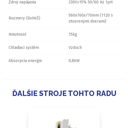
Zdroj napájania
230V±15% 50/60 Hz 1pH
560x760x770mm (1120 s
Rozmery (DxHxŠ)
otvorenými dverami)
Hmotnosť
75kg
Chladiaci systém
Vzduch
Absorpcia energie
0,8kW
ĎALŠIE STROJE TOHTO RADU