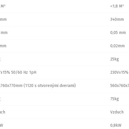
 M²
˂1,8 M²
 mm
340mm
5 mm
0,05 mm
2mm
0,02mm
g
25kg
V±15% 50/60 Hz 1pH
230V±15%
x760x770mm (1120 s otvorenými dverami)
560x760x7
g
75kg
uch
Vzduch
kW
0,8kW