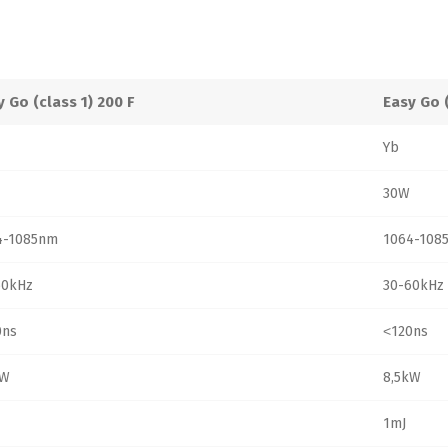
y Go (class 1) 200 F
Easy Go (
Yb
30W
4-1085nm
1064-108
60kHz
30-60kHz
0ns
˂120ns
kW
8,5kW
1mJ