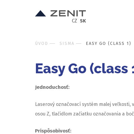
CZ
SK
ÚVOD
SISMA
EASY GO (CLASS 1)
Easy Go (class 
Jednoduchosť:
Laserový označovací systém malej veľkosti,
osou Z, tlačidlom začiatku označovania a bo
Prispôsobivosť: