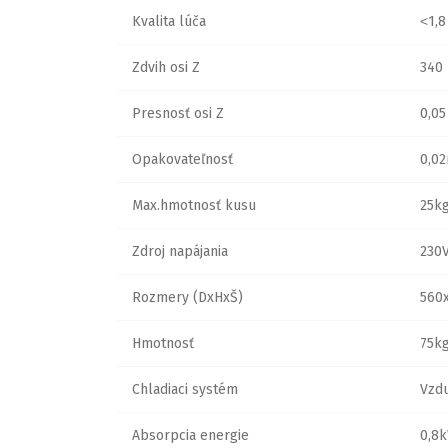
Kvalita lúča
˂1,8
Zdvih osi Z
340
Presnosť osi Z
0,0
Opakovateľnosť
0,0
Max.hmotnosť kusu
25k
Zdroj napájania
230
Rozmery (DxHxŠ)
560
Hmotnosť
75k
Chladiaci systém
Vzd
Absorpcia energie
0,8