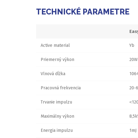
TECHNICKÉ PARAMETRE
Eas
Active material
Yb
Priemerný výkon
20W
Vlnová dĺžka
106
Pracovná frekvencia
20-
Trvanie impulzu
˂12
Maximálny výkon
8,5
Energia impulzu
1mJ