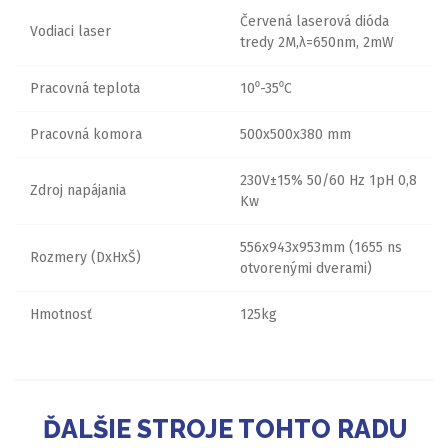
Červená laserová dióda
Vodiaci laser
tredy 2M,λ=650nm, 2mW
Pracovná teplota
10⁰-35⁰C
Pracovná komora
500x500x380 mm
230V±15% 50/60 Hz 1pH 0,8
Zdroj napájania
Kw
556x943x953mm (1655 ns
Rozmery (DxHxŠ)
otvorenými dverami)
Hmotnosť
125kg
ĎALŠIE STROJE TOHTO RADU