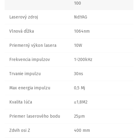
100
Laserový zdroj
Nd:YAG
Vlnová dĺžka
1064nm
Priemerný výkon lasera
10W
Frekvencia impulzov
1÷200kHz
Trvanie impulzu
30ns
Max energia impulzu
0,5 Mj
Kvalita lúča
≤1,8M2
Priemer laserového bodu
25µm
Zdvih osi Z
400 mm