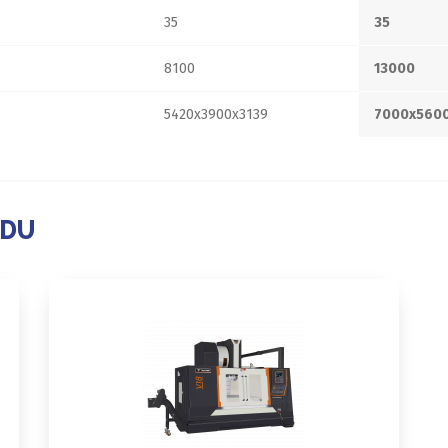
35
35
8100
13000
5420x3900x3139
7000x560
ADU