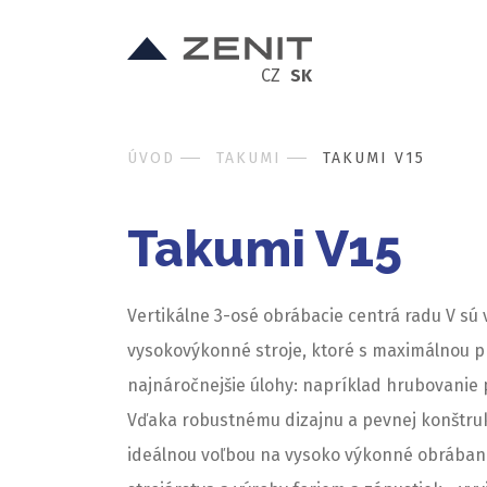
CZ
SK
ÚVOD
TAKUMI
TAKUMI V15
Takumi V15
Vertikálne 3-osé obrábacie centrá radu V sú 
vysokovýkonné stroje, ktoré s maximálnou pr
najnáročnejšie úlohy: napríklad hrubovanie 
Vďaka robustnému dizajnu a pevnej konštrukc
ideálnou voľbou na vysoko výkonné obrábanie