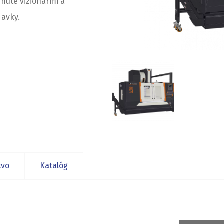
inuté vizionármi a
davky.
tvo
Katalóg