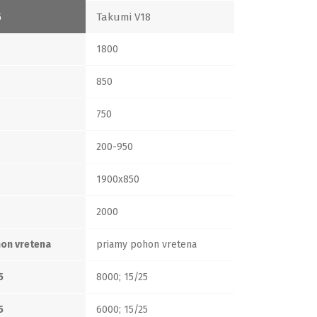
5
Takumi V18
1800
850
750
200-950
1900x850
2000
on vretena
priamy pohon vretena
5
8000; 15/25
5
6000; 15/25