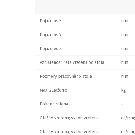
Pojazd os X
mm
Pojazd os Y
mm
Pojazd os Z
mm
Vzdialenosť čela vretena od stola
mm
Rozmery pracovného stola
mm
Max. zaťaženie
kg
Pohon vretena
-
Otáčky vretena; výkon vretena
ot/min
Otáčky vretena; výkon vretena
ot/min