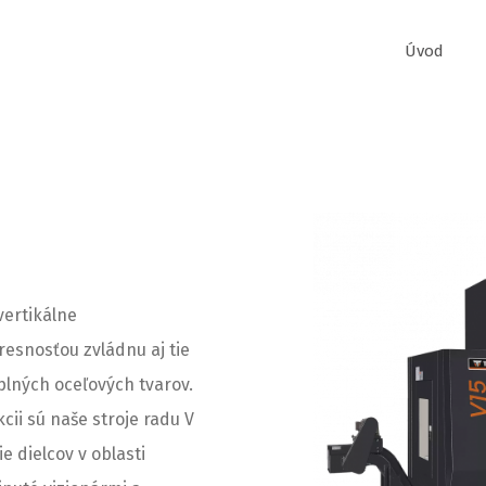
Úvod
vertikálne
esnosťou zvládnu aj tie
plných oceľových tvarov.
ii sú naše stroje radu V
 dielcov v oblasti