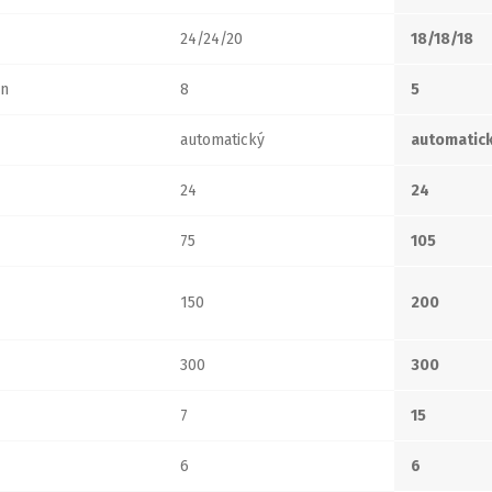
24/24/20
18/18/18
n
8
5
automatický
automatic
24
24
75
105
150
200
300
300
7
15
6
6