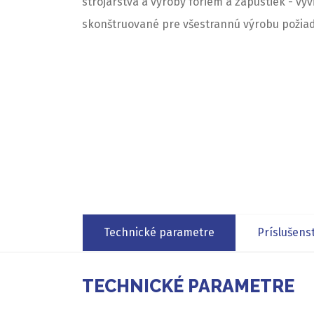
strojárstva a výroby foriem a zápustiek - vyv
skonštruované pre všestrannú výrobu požia
Technické parametre
Príslušens
TECHNICKÉ PARAMETRE