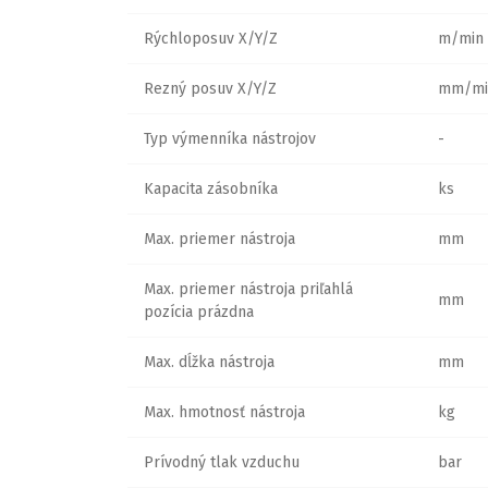
Rýchloposuv X/Y/Z
m/min
Rezný posuv X/Y/Z
mm/mi
Typ výmenníka nástrojov
-
Kapacita zásobníka
ks
Max. priemer nástroja
mm
Max. priemer nástroja priľahlá
mm
pozícia prázdna
Max. dĺžka nástroja
mm
Max. hmotnosť nástroja
kg
Prívodný tlak vzduchu
bar