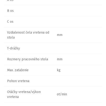
B os
C os
Vzdialenosť čela vretena od
mm
stola
T-drážky
Rozmery pracovného stola
mm
Max. zaťaženie
kg
Pohon vretena
Otáčky vretena/výkon
ot/min
vretena