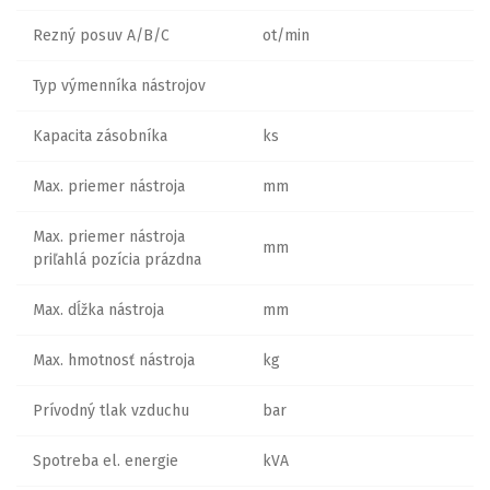
Rezný posuv A/B/C
ot/min
Typ výmenníka nástrojov
Kapacita zásobníka
ks
Max. priemer nástroja
mm
Max. priemer nástroja
mm
priľahlá pozícia prázdna
Max. dĺžka nástroja
mm
Max. hmotnosť nástroja
kg
Prívodný tlak vzduchu
bar
Spotreba el. energie
kVA