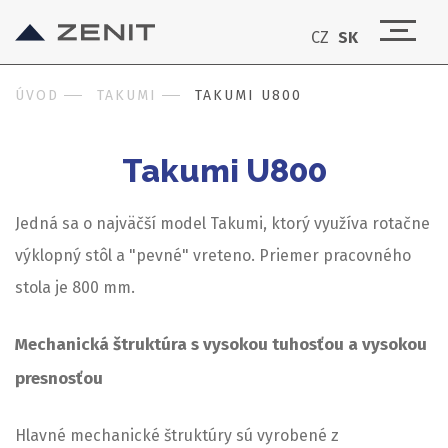
CZ
SK
ÚVOD
TAKUMI
TAKUMI U800
Takumi U800
Jedná sa o najväčší model Takumi, ktorý využíva rotačne
výklopný stôl a "pevné" vreteno. Priemer pracovného
stola je 800 mm.
Mechanická štruktúra s vysokou tuhosťou a vysokou
presnosťou
Hlavné mechanické štruktúry sú vyrobené z