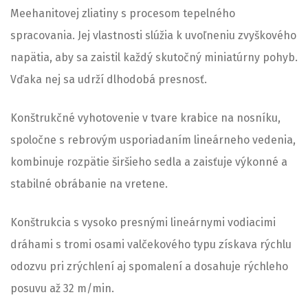
Meehanitovej zliatiny s procesom tepelného
spracovania. Jej vlastnosti slúžia k uvoľneniu zvyškového
napätia, aby sa zaistil každý skutočný miniatúrny pohyb.
Vďaka nej sa udrží dlhodobá presnosť.
Konštrukčné vyhotovenie v tvare krabice na nosníku,
spoločne s rebrovým usporiadaním lineárneho vedenia,
kombinuje rozpätie širšieho sedla a zaisťuje výkonné a
stabilné obrábanie na vretene.
Konštrukcia s vysoko presnými lineárnymi vodiacimi
dráhami s tromi osami valčekového typu získava rýchlu
odozvu pri zrýchlení aj spomalení a dosahuje rýchleho
posuvu až 32 m/min.