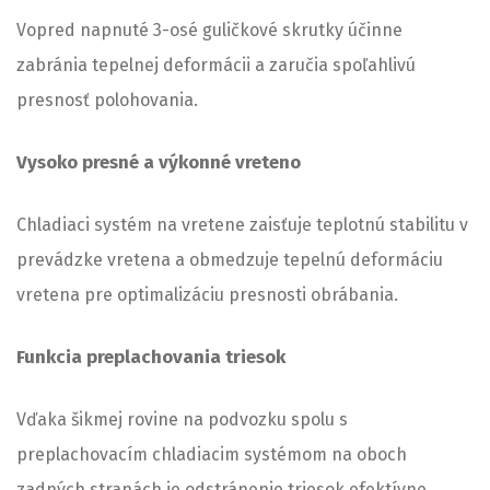
Vopred napnuté 3-osé guličkové skrutky účinne
zabránia tepelnej deformácii a zaručia spoľahlivú
presnosť polohovania.
Vysoko presné a výkonné vreteno
Chladiaci systém na vretene zaisťuje teplotnú stabilitu v
prevádzke vretena a obmedzuje tepelnú deformáciu
vretena pre optimalizáciu presnosti obrábania.
Funkcia preplachovania triesok
Vďaka šikmej rovine na podvozku spolu s
preplachovacím chladiacim systémom na oboch
zadných stranách je odstránenie triesok efektívne.