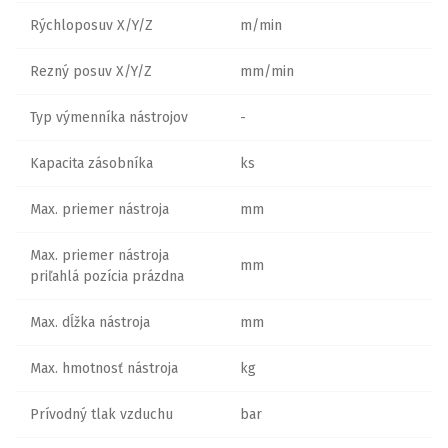
Rýchloposuv X/Y/Z
m/min
Rezný posuv X/Y/Z
mm/min
Typ výmenníka nástrojov
-
Kapacita zásobníka
ks
Max. priemer nástroja
mm
Max. priemer nástroja
mm
priľahlá pozícia prázdna
Max. dĺžka nástroja
mm
Max. hmotnosť nástroja
kg
Prívodný tlak vzduchu
bar