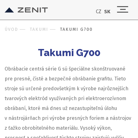
CZ
SK
ÚVOD
TAKUMI
TAKUMI G700
Takumi G700
Obrábacie centrá série G sú špeciálne skonštruované
pre presné, čisté a bezpečné obrábanie grafitu. Tieto
stroje sú určené predovšetkým k výrobe najrôznejších
tvarových elektród využívaných pri elektroerozívnom
obrábaní, ktoré má dnes už nezastupiteľnú úlohu
v nástrojárňach pri výrobe presných foriem a nástrojov
z ťažko obrobitelného materiálu. Vysoký výkon,
presnosť a spoľahlivosť týchto strojov zaisťujú vyššiu