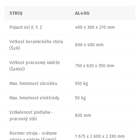
STROJ
AL40G
Pojazd osí X, Y, Z
400 x 300 x 270 mm
Veľkosť keramického stola
600 x 400 mm
(ŠxH)
Veľkosť pracovnej nádrže
750 x 620 x 350 mm
(ŠxHxV)
Max. hmotnosť obrobku
550 kg
Max. hmotnosť elektródy
50 kg
Vzdialenosť podlaha -
830 mm
pracovný stôl
Rozmer stroja - vrátane
1 675 x 2 600 x 2 330 mm
zdroja a nádrže (ŠxHxV)