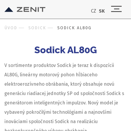
CZ
SK
ÚVOD
SODICK
SODICK AL80G
Sodick AL80G
V sortimente produktov Sodick je teraz k dispozícii
AL80G, lineárny motorový pohon hĺbiaceho
elektroerozívneho obrábania, ktorý obsahuje novú
generáciu riadiacej jednotky SP od spoločnosti Sodick s
generátorom inteligentných impulzov. Nový model je
vybavený pokročilými technológiami a najnovšími
inováciami spoločnosti Sodick na realizáciu
bezkonkurenčného výkonu obrábania.