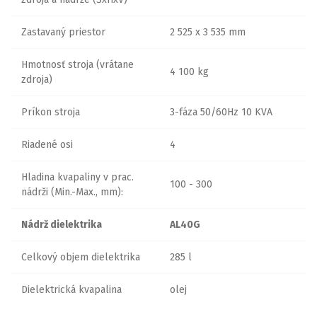
Zastavaný priestor
2 525 x 3 535 mm
Hmotnosť stroja (vrátane
4 100 kg
zdroja)
Príkon stroja
3-fáza 50/60Hz 10 KVA
Riadené osi
4
Hladina kvapaliny v prac.
100 - 300
nádrži (Min.-Max., mm):
Nádrž dielektrika
AL40G
Celkový objem dielektrika
285 l
Dielektrická kvapalina
olej