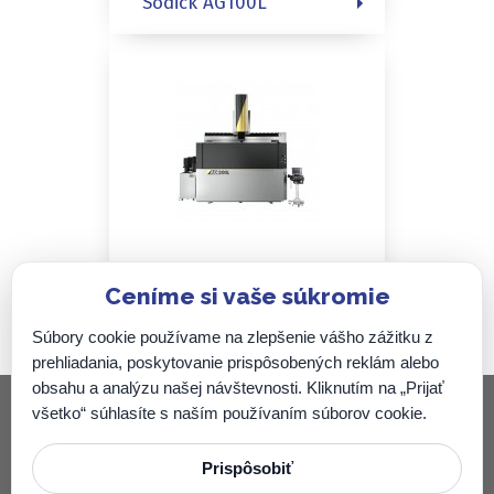
Sodick AG100L
Ceníme si vaše súkromie
Sodick AG200L
Súbory cookie používame na zlepšenie vášho zážitku z
prehliadania, poskytovanie prispôsobených reklám alebo
obsahu a analýzu našej návštevnosti. Kliknutím na „Prijať
všetko“ súhlasíte s naším používaním súborov cookie.
Zenit SK, s.r.o.
Prispôsobiť
Nová 831/78, 972 41 Koš