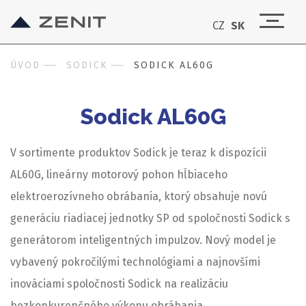
CZ
SK
ÚVOD
SODICK
SODICK AL60G
Sodick AL60G
V sortimente produktov Sodick je teraz k dispozícii
AL60G, lineárny motorový pohon hĺbiaceho
elektroerozívneho obrábania, ktorý obsahuje novú
generáciu riadiacej jednotky SP od spoločnosti Sodick s
generátorom inteligentných impulzov. Nový model je
vybavený pokročilými technológiami a najnovšími
inováciami spoločnosti Sodick na realizáciu
bezkonkurenčného výkonu obrábania.