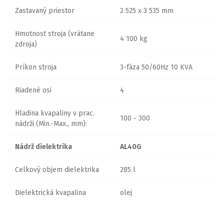
Zastavaný priestor
2 525 x 3 535 mm
Hmotnosť stroja (vrátane
4 100 kg
zdroja)
Príkon stroja
3-fáza 50/60Hz 10 KVA
Riadené osi
4
Hladina kvapaliny v prac.
100 - 300
nádrži (Min.-Max., mm):
Nádrž dielektrika
AL40G
Celkový objem dielektrika
285 l
Dielektrická kvapalina
olej