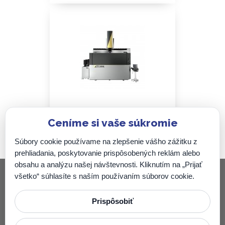
Ceníme si vaše súkromie
Sodick AG200L
Súbory cookie používame na zlepšenie vášho zážitku z
prehliadania, poskytovanie prispôsobených reklám alebo
obsahu a analýzu našej návštevnosti. Kliknutím na „Prijať
všetko“ súhlasíte s naším používaním súborov cookie.
Zenit SK, s.r.o.
Prispôsobiť
Nová 831/78, 972 41 Koš
Predaj strojov:
+421 908 972 742