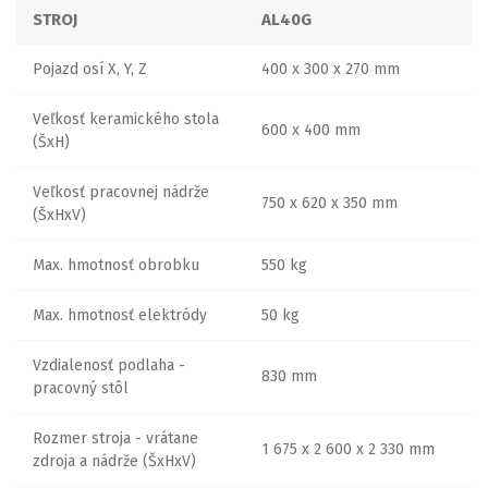
STROJ
AL40G
Pojazd osí X, Y, Z
400 x 300 x 270 mm
Veľkosť keramického stola
600 x 400 mm
(ŠxH)
Veľkosť pracovnej nádrže
750 x 620 x 350 mm
(ŠxHxV)
Max. hmotnosť obrobku
550 kg
Max. hmotnosť elektródy
50 kg
Vzdialenosť podlaha -
830 mm
pracovný stôl
Rozmer stroja - vrátane
1 675 x 2 600 x 2 330 mm
zdroja a nádrže (ŠxHxV)