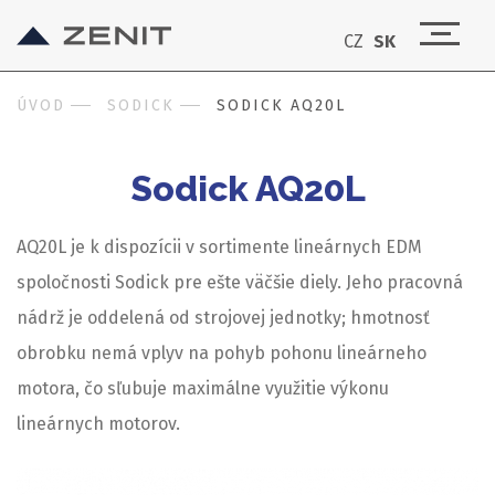
CZ
SK
ÚVOD
SODICK
SODICK AQ20L
Sodick AQ20L
AQ20L je k dispozícii v sortimente lineárnych EDM
spoločnosti Sodick pre ešte väčšie diely. Jeho pracovná
nádrž je oddelená od strojovej jednotky; hmotnosť
obrobku nemá vplyv na pohyb pohonu lineárneho
motora, čo sľubuje maximálne využitie výkonu
lineárnych motorov.