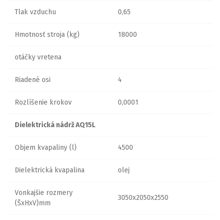
Tlak vzduchu
0,65
Hmotnosť stroja (kg)
18000
otáčky vretena
Riadené osi
4
Rozlíšenie krokov
0,0001
Dielektrická nádrž AQ15L
Objem kvapaliny (l)
4500
Dielektrická kvapalina
olej
Vonkajšie rozmery
3050x2050x2550
(ŠxHxV)mm