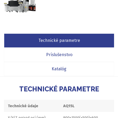
Technické parametre
Príslušenstvo
Katalóg
TECHNICKÉ PARAMETRE
Technické údaje
AQ15L
X/Y/Z pojazd osí (mm)
900x1500(+500)x600