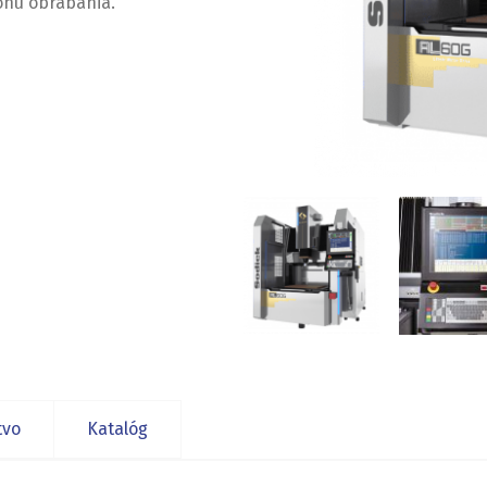
onu obrábania.
tvo
Katalóg