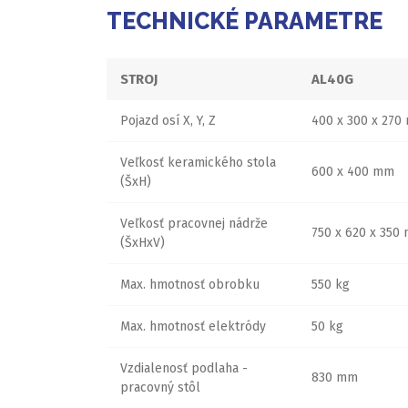
TECHNICKÉ PARAMETRE
STROJ
AL40G
Pojazd osí X, Y, Z
400 x 300 x 270
Veľkosť keramického stola
600 x 400 mm
(ŠxH)
Veľkosť pracovnej nádrže
750 x 620 x 350
(ŠxHxV)
Max. hmotnosť obrobku
550 kg
Max. hmotnosť elektródy
50 kg
Vzdialenosť podlaha -
830 mm
pracovný stôl