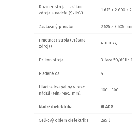
Rozmer stroja - vrátane
1 675 x 2 600 x 
zdroja a nádrže (ŠxHxV)
Zastavaný priestor
2 525 x 3 535 m
Hmotnosť stroja (vrátane
4 100 kg
zdroja)
Príkon stroja
3-fáza 50/60Hz 
Riadené osi
4
Hladina kvapaliny v prac.
100 - 300
nádrži (Min.-Max., mm):
Nádrž dielektrika
AL40G
Celkový objem dielektrika
285 l