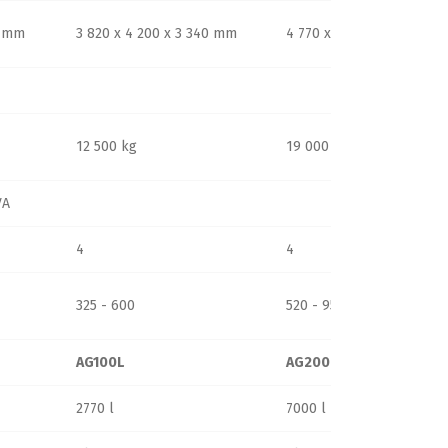
0 mm
3 820 x 4 200 x 3 340 mm
4 770 x 5 220 x 4 605 mm
12 500 kg
19 000 kg
VA
4
4
325 - 600
520 - 950
AG100L
AG200L
2770 l
7000 l