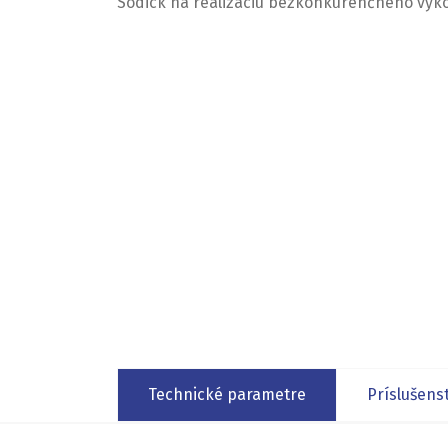
Sodick na realizáciu bezkonkurenčného výk
Technické parametre
Príslušens