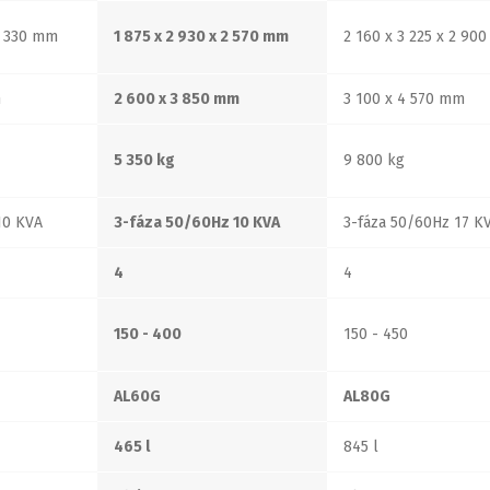
2 330 mm
1 875 x 2 930 x 2 570 mm
2 160 x 3 225 x 2 90
m
2 600 x 3 850 mm
3 100 x 4 570 mm
5 350 kg
9 800 kg
10 KVA
3-fáza 50/60Hz 10 KVA
3-fáza 50/60Hz 17 K
4
4
150 - 400
150 - 450
AL60G
AL80G
465 l
845 l