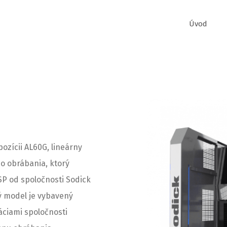
Úvod
pozícii AL60G, lineárny
o obrábania, ktorý
SP od spoločnosti Sodick
ý model je vybavený
áciami spoločnosti