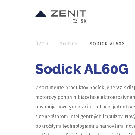
CZ
SK
ÚVOD
SODICK
SODICK AL60G
Sodick AL60G
V sortimente produktov Sodick je teraz k dis
motorový pohon hĺbiaceho elektroerozívneh
obsahuje novú generáciu riadiacej jednotky 
s generátorom inteligentných impulzov. Nov
pokročilými technológiami a najnovšími inov