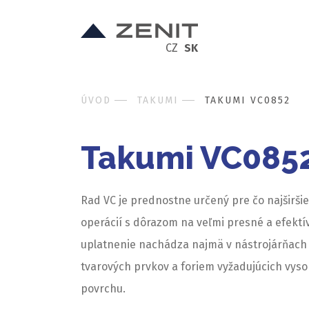
CZ
SK
ÚVOD
TAKUMI
TAKUMI VC0852
Takumi VC085
Rad VC je prednostne určený pre čo najširši
operácií s dôrazom na veľmi presné a efektí
uplatnenie nachádza najmä v nástrojárňach
tvarových prvkov a foriem vyžadujúcich vyso
povrchu.