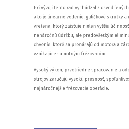
Pri vývoji tento rad vychádzal z osvedčenýc
ako je lineárne vedenie, guličkové skrutky 
vretena, ktorý zaisťuje nielen vyššiu účinnosť
nenáročnú údržbu, ale predovšetkým eliminu
chvenie, ktoré sa prenášajú od motora a záro
vznikajúce samotným frézovaním.
Vysoký výkon, prvotriedne spracovanie a odo
strojov zaručujú vysokú presnosť, spoľahlivosť
najnáročnejšie frézovacie operácie.