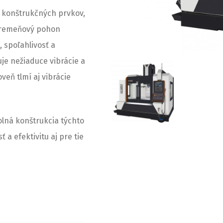
h konštrukčných prvkov,
a remeňový pohon
, spoľahlivosť a
je nežiaduce vibrácie a
veň tlmí aj vibrácie
lná konštrukcia týchto
 a efektivitu aj pre tie