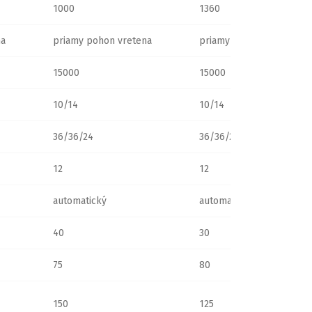
1000
1360
na
priamy pohon vretena
priamy pohon vretena
15000
15000
10/14
10/14
36/36/24
36/36/24
12
12
automatický
automatický
40
30
75
80
150
125