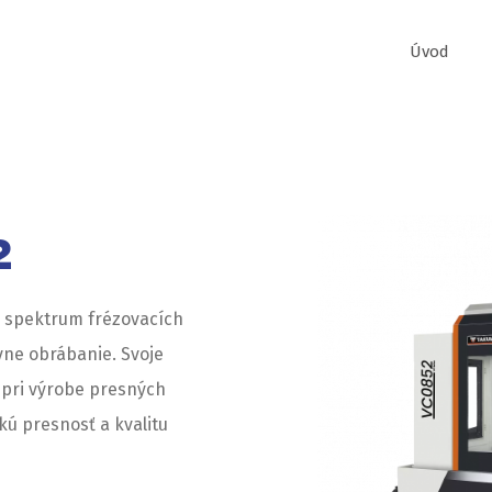
Úvod
2
e spektrum frézovacích
vne obrábanie. Svoje
 pri výrobe presných
kú presnosť a kvalitu