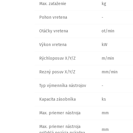
Max. zaťaženie
kg
Pohon vretena
-
Otáčky vretena
ot/min
Výkon vretena
kW
Rýchloposuv X/Y/Z
m/min
Rezný posuv X/Y/Z
mm/min
Typ výmenníka nástrojov
-
Kapacita zásobníka
ks
Max. priemer nástroja
mm
Max. priemer nástroja
mm
priľahlá pozícia prázdna