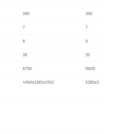
300
300
7
7
6
6
30
35
6750
9000
4900x3365x2932
5280x3550x3100