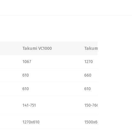
Takumi VC1000
Takumi VC1200
1067
1270
610
660
610
610
141-751
150-760
1270x610
1500x660