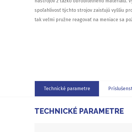
nástrojov z ťažko obrobitelného materiálu. 
spoľahlivosť týchto strojov zaisťujú vyššiu p
tak veľmi pružne reagovať na meniace sa po
Technické parametre
Príslušens
TECHNICKÉ PARAMETRE