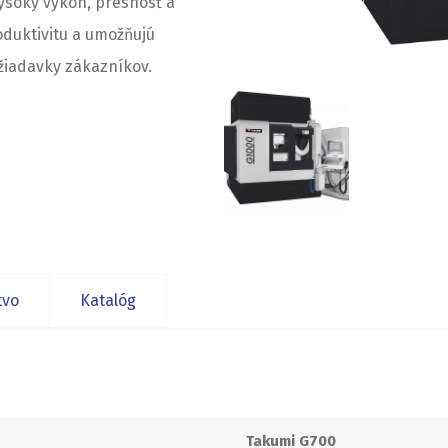
Vysoký výkon, presnosť a
roduktivitu a umožňujú
žiadavky zákazníkov.
tvo
Katalóg
Takumi G700