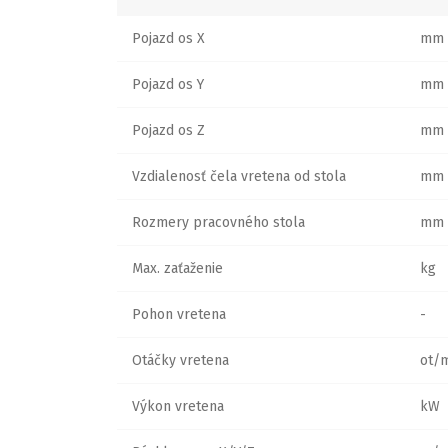
Pojazd os X
mm
Pojazd os Y
mm
Pojazd os Z
mm
Vzdialenosť čela vretena od stola
mm
Rozmery pracovného stola
mm
Max. zaťaženie
kg
Pohon vretena
-
Otáčky vretena
ot/
Výkon vretena
kW