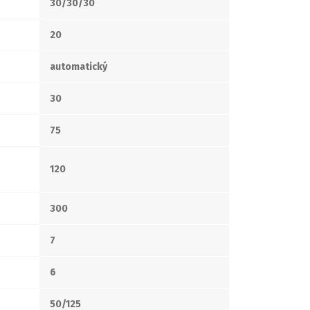
30/30/30
20
automatický
30
75
120
300
7
6
50/125