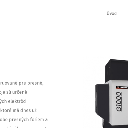
Úvod
truované pre presné,
oje sú určené
ých elektród
 ktoré má dnes už
robe presných foriem a