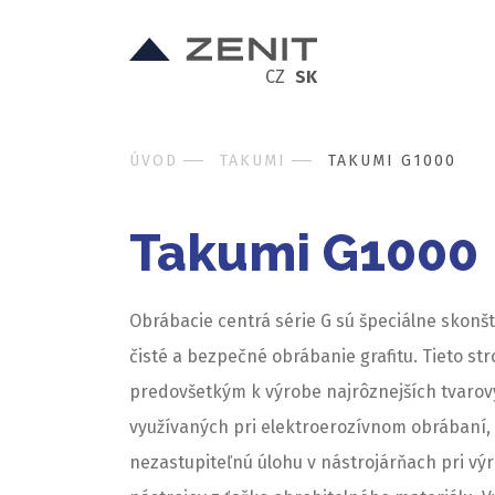
CZ
SK
ÚVOD
TAKUMI
TAKUMI G1000
Takumi G1000
Obrábacie centrá série G sú špeciálne skonš
čisté a bezpečné obrábanie grafitu. Tieto str
predovšetkým k výrobe najrôznejších tvarov
využívaných pri elektroerozívnom obrábaní,
nezastupiteľnú úlohu v nástrojárňach pri vý