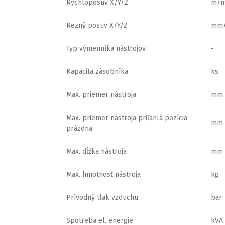
Rýchloposuv X/Y/Z
m/m
Rezný posuv X/Y/Z
mm/
Typ výmenníka nástrojov
-
Kapacita zásobníka
ks
Max. priemer nástroja
mm
Max. priemer nástroja priľahlá pozícia
mm
prázdna
Max. dĺžka nástroja
mm
Max. hmotnosť nástroja
kg
Prívodný tlak vzduchu
bar
Spotreba el. energie
kVA