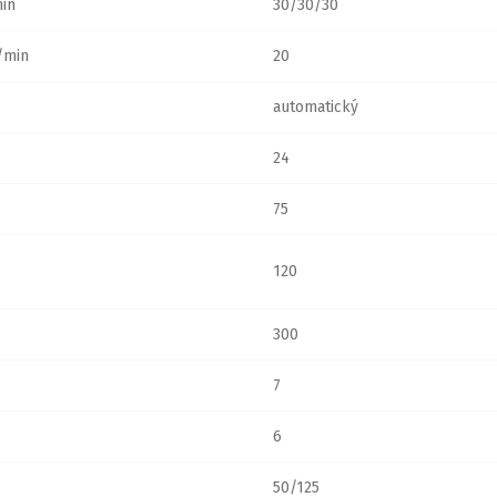
in
30/30/30
min
20
automatický
24
75
120
300
7
6
50/125