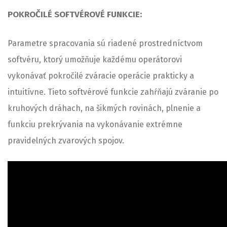
POKROČILÉ SOFTVÉROVÉ FUNKCIE:
Parametre spracovania sú riadené prostredníctvom
softvéru, ktorý umožňuje každému operátorovi
vykonávať pokročilé zváracie operácie prakticky a
intuitívne. Tieto softvérové funkcie zahŕňajú zváranie po
kruhových dráhach, na šikmých rovinách, plnenie a
funkciu prekrývania na vykonávanie extrémne
pravidelných zvarových spojov.