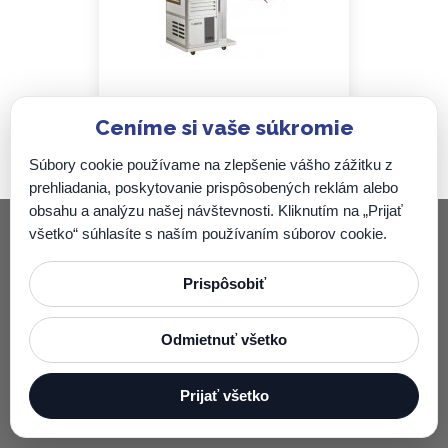
Ceníme si vaše súkromie
SWA 150/300
Súbory cookie používame na zlepšenie vášho zážitku z
prehliadania, poskytovanie prispôsobených reklám alebo
obsahu a analýzu našej návštevnosti. Kliknutím na „Prijať
všetko“ súhlasíte s naším používaním súborov cookie.
Zenit SK, s.r.o.
Prispôsobiť
Nová 831/78, 972 41 Koš
Predaj strojov:
+421 908 972 742
Odmietnuť všetko
stroje@zenitsk.sk
Servis strojov:
+421 915 761 027
Prijať všetko
servis@zenitsk.sk