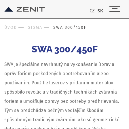
CZ
SK
ÚVOD
SISMA
SWA 300/450F
SWA 300/450F
SWA je špeciálne navrhnutý na vykonávanie úprav a
opráv foriem poškodených opotrebovaním alebo
používaním. Použitie laserov s pridaním materiálov
spôsobilo revolúciu v tradičných technikách zvárania
foriem a umožňuje opravy bez potreby predhrievania.
Tým sa predchádza bežným vedľajším škodám
spôsobeným tradičným zváraním, ako sú geometrické
deformácie, spálenie hrán a oduhličenie. Vďaka