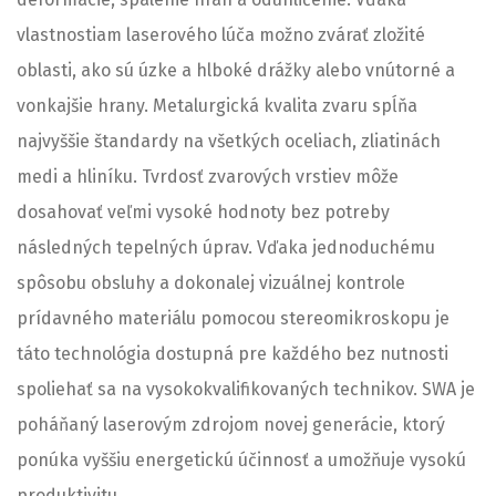
vlastnostiam laserového lúča možno zvárať zložité
oblasti, ako sú úzke a hlboké drážky alebo vnútorné a
vonkajšie hrany. Metalurgická kvalita zvaru spĺňa
najvyššie štandardy na všetkých oceliach, zliatinách
medi a hliníku. Tvrdosť zvarových vrstiev môže
dosahovať veľmi vysoké hodnoty bez potreby
následných tepelných úprav. Vďaka jednoduchému
spôsobu obsluhy a dokonalej vizuálnej kontrole
prídavného materiálu pomocou stereomikroskopu je
táto technológia dostupná pre každého bez nutnosti
spoliehať sa na vysokokvalifikovaných technikov. SWA je
poháňaný laserovým zdrojom novej generácie, ktorý
ponúka vyššiu energetickú účinnosť a umožňuje vysokú
produktivitu.