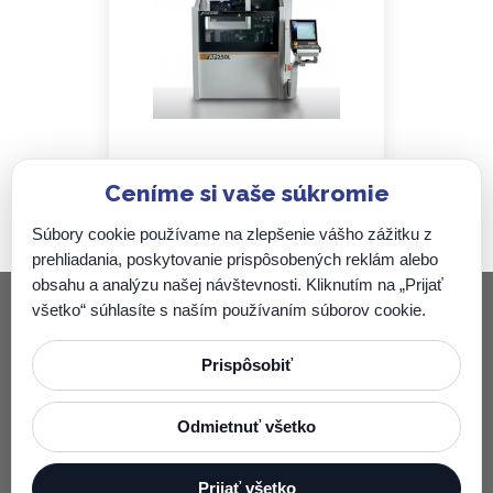
Ceníme si vaše súkromie
Sodick AP250L Premium
Súbory cookie používame na zlepšenie vášho zážitku z
prehliadania, poskytovanie prispôsobených reklám alebo
obsahu a analýzu našej návštevnosti. Kliknutím na „Prijať
všetko“ súhlasíte s naším používaním súborov cookie.
Zenit SK, s.r.o.
Prispôsobiť
Nová 831/78, 972 41 Koš
Predaj strojov:
+421 908 972 742
Odmietnuť všetko
stroje@zenitsk.sk
Servis strojov:
+421 915 761 027
Prijať všetko