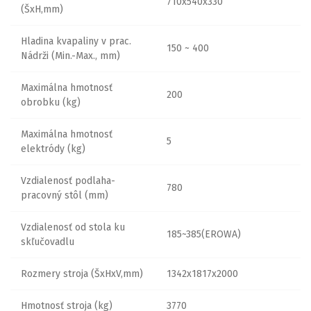
710x540x330
(ŠxH,mm)
Hladina kvapaliny v prac.
150 ~ 400
Nádrži (Min.-Max., mm)
Maximálna hmotnosť
200
obrobku (kg)
Maximálna hmotnosť
5
elektródy (kg)
Vzdialenosť podlaha-
780
pracovný stôl (mm)
Vzdialenosť od stola ku
185~385(EROWA)
skľučovadlu
Rozmery stroja (ŠxHxV,mm)
1342x1817x2000
Hmotnosť stroja (kg)
3770