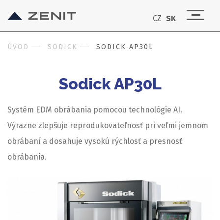
CZ
SK
ÚVOD
SODICK
SODICK AP30L
Sodick AP30L
Systém EDM obrábania pomocou technológie AI.
Výrazne zlepšuje reprodukovateľnosť pri veľmi jemnom
obrábaní a dosahuje vysokú rýchlosť a presnosť
obrábania.