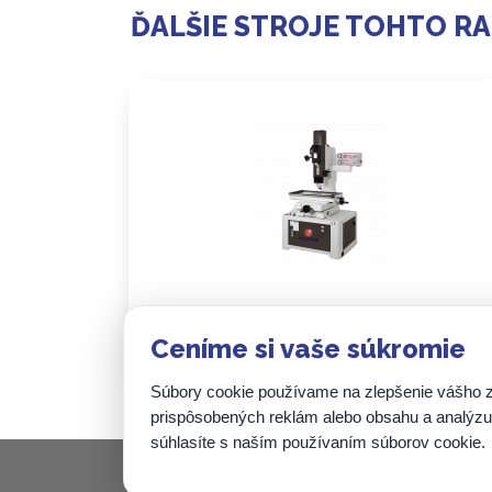
ĎALŠIE STROJE TOHTO R
HUBER River 35
Ceníme si vaše súkromie
Súbory cookie používame na zlepšenie vášho zá
prispôsobených reklám alebo obsahu a analýzu n
súhlasíte s naším používaním súborov cookie.
Zenit SK, s.r.o.
Nová 