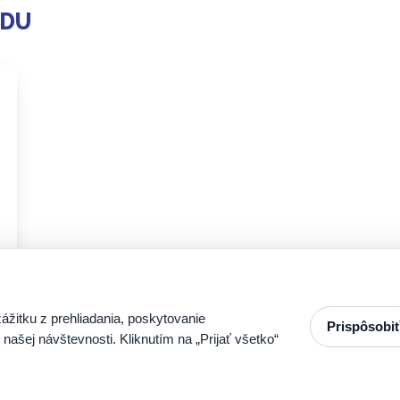
ADU
žitku z prehliadania, poskytovanie
Prispôsobi
ašej návštevnosti. Kliknutím na „Prijať všetko“
831/78, 972 41 Koš
Predaj strojov:
+421 908 972 742
stroje@zenitsk.sk