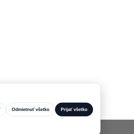
ť
Odmietnuť všetko
Prijať všetko
Servis strojov:
+421 915 761 027
servis@zenitsk.sk