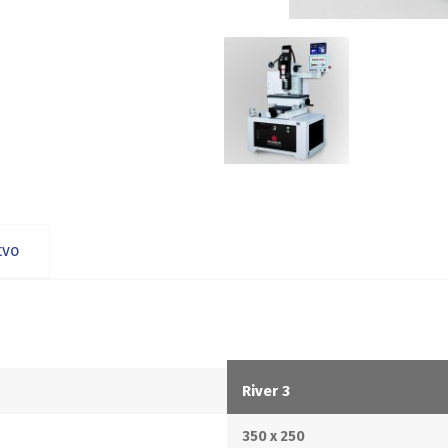
tvo
River 3
350 x 250