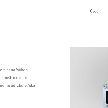
Úvod
rom cena/výkon.
 konštrukcii pri
čné na údržbu vďaka