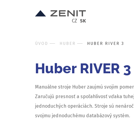
CZ
SK
ÚVOD
HUBER
HUBER RIVER 3
Huber RIVER 3
Manuálne stroje Huber zaujmú svojim pome
Zaručujú presnosť a spoľahlivosť vďaka tuhej
jednoduchých operáciách. Stroje sú nenáro
svojmu jednoduchému databázový systém.